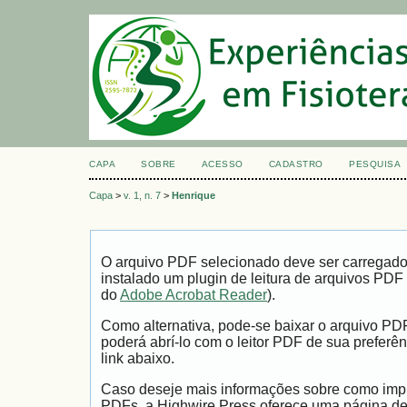
CAPA
SOBRE
ACESSO
CADASTRO
PESQUISA
Capa
>
v. 1, n. 7
>
Henrique
O arquivo PDF selecionado deve ser carregad
instalado um plugin de leitura de arquivos PDF
do
Adobe Acrobat Reader
).
Como alternativa, pode-se baixar o arquivo PD
poderá abrí-lo com o leitor PDF de sua preferên
link abaixo.
Caso deseje mais informações sobre como impri
PDFs, a Highwire Press oferece uma página d