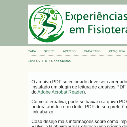
CAPA
SOBRE
ACESSO
CADASTRO
PESQUISA
Capa
>
v. 1, n. 7
>
dos Santos
O arquivo PDF selecionado deve ser carregad
instalado um plugin de leitura de arquivos PDF
do
Adobe Acrobat Reader
).
Como alternativa, pode-se baixar o arquivo PD
poderá abrí-lo com o leitor PDF de sua preferên
link abaixo.
Caso deseje mais informações sobre como impri
PDFs, a Highwire Press oferece uma página d