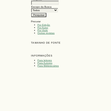
Escopo da Busca
Procurar
Por Edição
Por Autor
Por título
Outras revistas
TAMANHO DE FONTE
INFORMAÇÕES
Para leitores
Para Autores
Para Bibliotecários