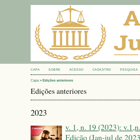
CAPA
SOBRE
ACESSO
CADASTRO
PESQUISA
Capa
>
Edições anteriores
Edições anteriores
2023
v. 1, n. 19 (2023): v.1,
Edição (Jan-jul de 2023