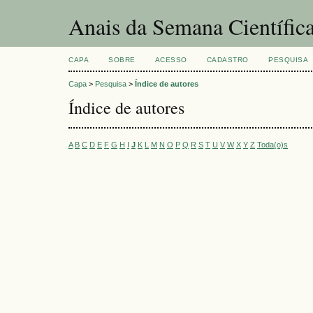
Anais da Semana Científi
CAPA
SOBRE
ACESSO
CADASTRO
PESQUISA
Capa
>
Pesquisa
>
Índice de autores
Índice de autores
A
B
C
D
E
F
G
H
I
J
K
L
M
N
O
P
Q
R
S
T
U
V
W
X
Y
Z
Toda(o)s