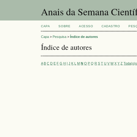
Anais da Semana Cientí
CAPA
SOBRE
ACESSO
CADASTRO
PES
Capa
>
Pesquisa
>
Índice de autores
Índice de autores
A
B
C
D
E
F
G
H
I
J
K
L
M
N
O
P
Q
R
S
T
U
V
W
X
Y
Z
Toda(o)