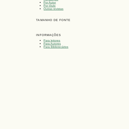
Por Autor
Por título
Outras revistas
TAMANHO DE FONTE
INFORMAÇÕES
Para leitores
Para Autores
Para Bibliotecários