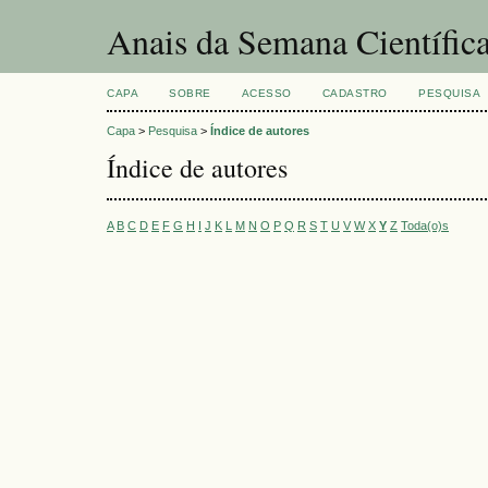
Anais da Semana Científi
CAPA
SOBRE
ACESSO
CADASTRO
PESQUISA
Capa
>
Pesquisa
>
Índice de autores
Índice de autores
A
B
C
D
E
F
G
H
I
J
K
L
M
N
O
P
Q
R
S
T
U
V
W
X
Y
Z
Toda(o)s