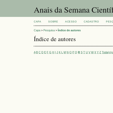
Anais da Semana Cientí
CAPA
SOBRE
ACESSO
CADASTRO
PES
Capa
>
Pesquisa
>
Índice de autores
Índice de autores
A
B
C
D
E
F
G
H
I
J
K
L
M
N
O
P
Q
R
S
T
U
V
W
X
Y
Z
Toda(o)