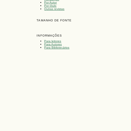
Por Autor
Por título
Outras revistas
TAMANHO DE FONTE
INFORMAÇÕES
Para leitores
Para Autores
Para Bibliotecários